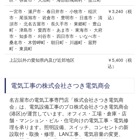
一宮市・ 瀬戸市・ 春日井市・ 小牧市・ 稲沢
￥3,240（税
市・ 尾張旭市・ 岩倉市・ 豊明市・ 日進市・ 清
込）
須市・ 北名古屋市・ 長久手市・ 東郷町・ 豊山
町・ 津島市・ 愛西市・ あま市・ 東海市・ 大府
市・ 知多市・ 刈谷市・ 四日市市・ いなべ市・
桑名市・ 木曽岬町・ 朝日町・ 川越町・ 菰野
町・ 東員町
上記以外の愛知県内及び近郊地区
￥5,400（税
込）
電気工事の株式会社さつき電気商会
名古屋市の電気工事専門店「株式会社さつき電気商
会」は、電気設備工事のプロ株式会社さつき電気商会
(港区)が運営しています。オフィス・工場・倉庫・店
舗・マンション・ビル・住宅向けの電気工事・電気修
理を承ります。照明設備、スイッチ、コンセントの新
設取付・取換・修理、LAN工事、電気容量の変更、