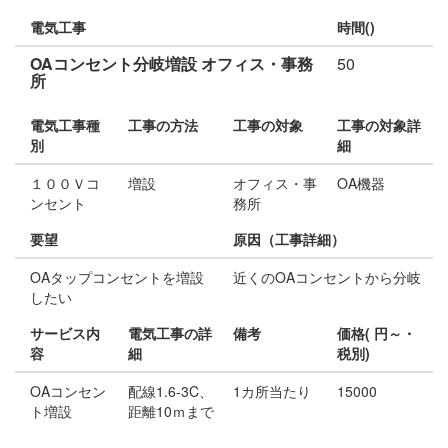
電気工事
時間()
OAコンセント分岐増設 オフィス・事務
50
所
電気工事種
工事の方法
工事の対象
工事の対象詳
別
細
１００Ｖコ
増設
オフィス・事
OA機器
ンセント
務所
要望
原因（工事詳細）
OAタップコンセントを増設
近くのOAコンセントから分岐
したい
サービス内
電気工事の詳
備考
価格( 円～・
容
細
税別)
OAコンセン
配線1.6-3C、
1カ所当たり
15000
ト増設
距離10ｍまで