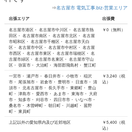
⇒
名古屋市 電気工事.biz-営業エリア
出張エリア
出張費
名古屋市港区・ 名古屋市中川区・ 名古屋市熱
￥0（無料）
田区・ 名古屋市南区・ 名古屋市北区・ 名古屋
市昭和区・ 名古屋市千種区・ 名古屋市天白
区・ 名古屋市中区・ 名古屋市中村区・ 名古屋
市西区・ 名古屋市東区・ 名古屋市瑞穂区・ 名
古屋市緑区・ 名古屋市名東区・ 名古屋市守山
区・ 弥富市・ 大治町・ 海部郡飛島村・ 蟹江町
一宮市・ 瀬戸市・ 春日井市・ 小牧市・ 稲沢
￥3,240（税
市・ 尾張旭市・ 岩倉市・ 豊明市・ 日進市・ 清
込）
須市・ 北名古屋市・ 長久手市・ 東郷町・ 豊山
町・ 津島市・ 愛西市・ あま市・ 東海市・ 大府
市・ 知多市・ 刈谷市・ 四日市市・ いなべ市・
桑名市・ 木曽岬町・ 朝日町・ 川越町・ 菰野
町・ 東員町
上記以外の愛知県内及び近郊地区
￥5,400（税
込）